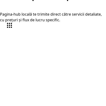
Zalău
Pagina-hub locală te trimite direct către servicii detaliate,
cu prețuri și flux de lucru specific.
Traduceri autorizate Zalău
În Zalău, serviciul este orientat în special pe acte
personale și certificate și diplome și adeverințe, plus
alte documente oficiale care trebuie pregătite rapid și
corect.