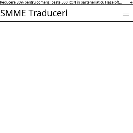
Reducere 30% pentru comenzi peste 500 RON in parteneriat cu Hazeloft
Salt la conținut
→
Enterprise.
SMME Traduceri
Des