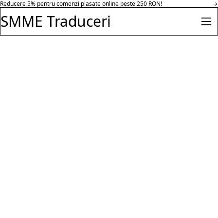
Reducere 30% pentru comenzi peste 500 RON in parteneriat cu Hazeloft
Salt la conținut
→
Enterprise.
SMME Traduceri
Des