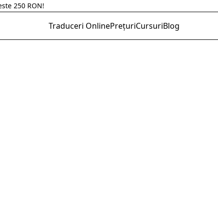
 parteneriat cu Hazeloft Enterprise.
Traduceri Online
Prețuri
Cursuri
Blog