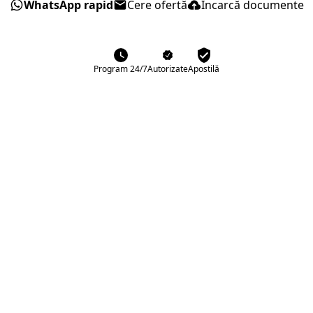
WhatsApp rapid
Cere ofertă
Încarcă documente
Program 24/7
Autorizate
Apostilă