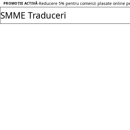
Salt la conținut
·
Reducere 30% pentru comenzi peste 500 RON in
PROMOȚIE ACTIVĂ
SMME Traduceri