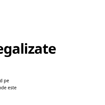
egalizate
id pe
nde este