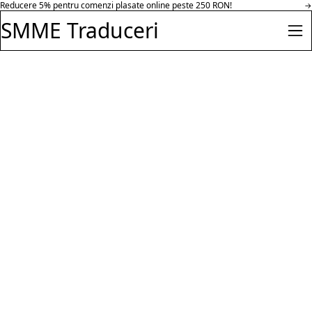
Reducere 30% pentru comenzi peste 500 RON in parteneriat cu Hazeloft
Salt la conținut
→
Enterprise.
SMME Traduceri
Des