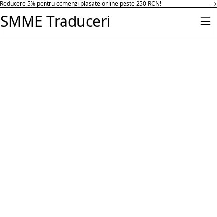
Reducere 30% pentru comenzi peste 500 RON in parteneriat cu Hazeloft
Salt la conținut
→
Enterprise.
SMME Traduceri
Des