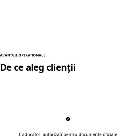
AVANTAJE OPERAȚIONALE
De ce aleg clienții
traduceri autorizate în
Râmnicu Vâlcea
traducători autorizați pentru documente oficiale