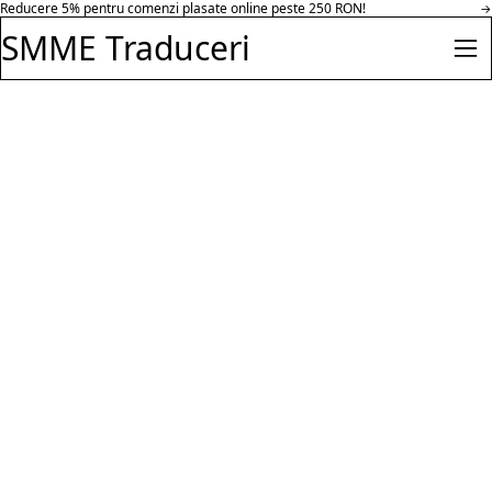
Reducere 30% pentru comenzi peste 500 RON in parteneriat cu Hazeloft
Salt la conținut
→
Enterprise.
SMME Traduceri
Des