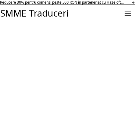
Reducere 30% pentru comenzi peste 500 RON in parteneriat cu Hazeloft
Salt la conținut
→
Enterprise.
SMME Traduceri
Des