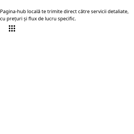
Pagina-hub locală te trimite direct către servicii detaliate,
cu prețuri și flux de lucru specific.
Traduceri autorizate Ploiești
În Ploiești, serviciul este orientat în special pe diplome
și foi matricole și certificate de stare civilă, plus alte
documente oficiale care trebuie pregătite rapid și
corect.