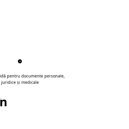
pidă pentru documente personale,
juridice și medicale
în
Pitești