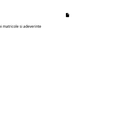
oi matricole și adeverințe
 medicale și documente clinice
ARE
e
torizate