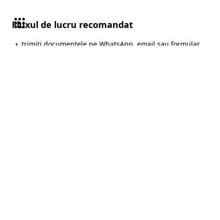
Fluxul de lucru recomandat
trimiți documentele pe WhatsApp, email sau formular
1
confirmăm tipul traducerii, termenul și prețul estimativ
2
pregătim traducerea autorizată și verificăm datele esențiale
3
livrăm documentele în formatul convenit cu tine
4
24/7
DISPONIBILITATE
Program non‑stop
Strada
Întrebări frecve