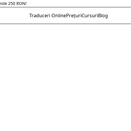
 parteneriat cu Hazeloft Enterprise.
Traduceri Online
Prețuri
Cursuri
Blog