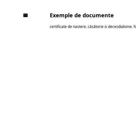
Exemple de documente
certificate de naștere, căsătorie și deces
diplome, f
contracte, procuri și acte notariale
analize, scrisori
24h
Punct local
LIVR
Pitești
Termene rapid
 Claudiu 5, Ploiești
ÎNTREBĂRI FRECVENTE
nte pentru
traduceri au