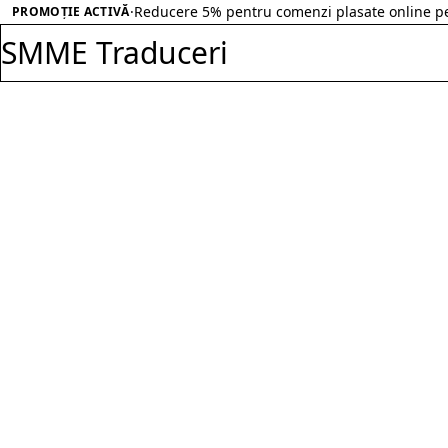
Salt la conținut
·
Reducere 30% pentru comenzi peste 500 RON in
PROMOȚIE ACTIVĂ
SMME Traduceri