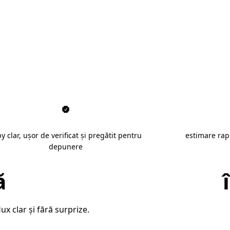
i autorizate în Pitești
y clar, ușor de verificat și pregătit pentru
estimare ra
depunere
ă
traduceri autorizate
x clar și fără surprize.