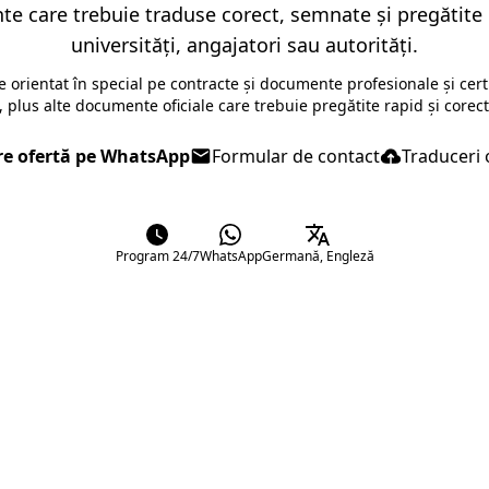
 care trebuie traduse corect, semnate și pregătite p
universități, angajatori sau autorități.
ste orientat în special pe contracte și documente profesionale și certi
 plus alte documente oficiale care trebuie pregătite rapid și corect
re ofertă pe WhatsApp
Formular de contact
Traduceri 
Program 24/7
WhatsApp
Germană, Engleză