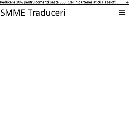
Reducere 30% pentru comenzi peste 500 RON in parteneriat cu Hazeloft
Salt la conținut
→
Enterprise.
SMME Traduceri
Des