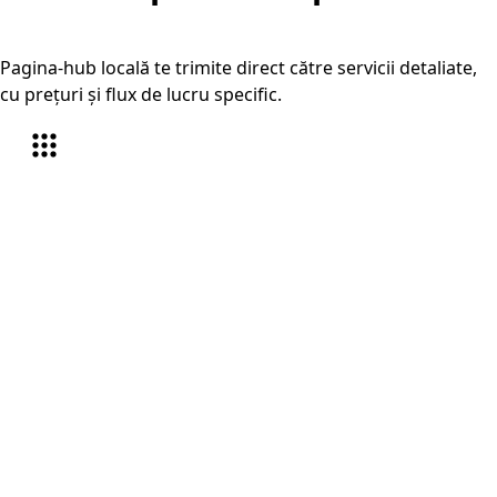
Piatra Neamț
Pagina-hub locală te trimite direct către servicii detaliate,
cu prețuri și flux de lucru specific.
Traduceri autorizate Piatra Neamț
În Piatra Neamț, serviciul este orientat în special pe
certificate și acte personale și diplome și adeverințe,
plus alte documente oficiale care trebuie pregătite
rapid și corect.