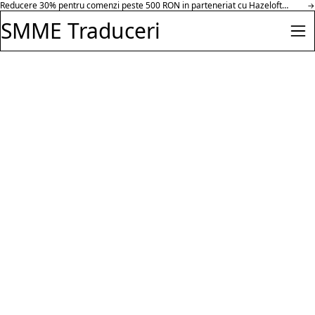
Reducere 30% pentru comenzi peste 500 RON in parteneriat cu Hazeloft
Salt la conținut
→
Enterprise.
SMME Traduceri
Des