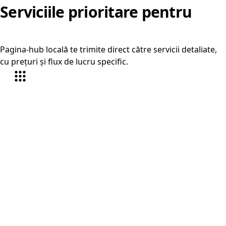
Serviciile prioritare pentru
Giurgiu
Pagina-hub locală te trimite direct către servicii detaliate,
cu prețuri și flux de lucru specific.
Traduceri autorizate Giurgiu
În Giurgiu, serviciul este orientat în special pe
certificate și acte administrative și contracte și
documente comerciale, plus alte documente oficiale
care trebuie pregătite rapid și corect.