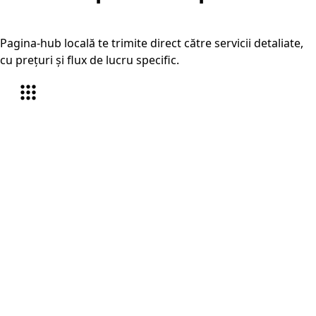
Focșani
Pagina-hub locală te trimite direct către servicii detaliate,
cu prețuri și flux de lucru specific.
Traduceri autorizate Focșani
În Focșani, serviciul este orientat în special pe
certificate și acte administrative și diplome și
documente academice, plus alte documente oficiale
care trebuie pregătite rapid și corect.