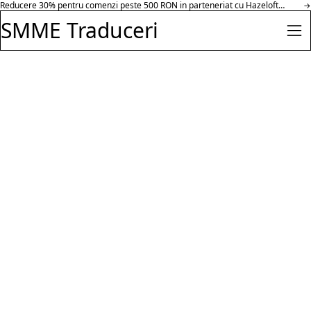
Reducere 30% pentru comenzi peste 500 RON in parteneriat cu Hazeloft
Salt la conținut
→
Enterprise.
SMME Traduceri
Des