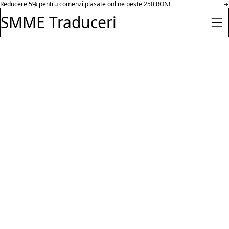
Reducere 30% pentru comenzi peste 500 RON in parteneriat cu Hazeloft
Salt la conținut
→
Enterprise.
SMME Traduceri
Des