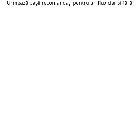
Urmează pașii recomandați pentru un flux clar și fără
surprize.
Fluxul de lucru recomandat
analizăm documentul și scopul în care va fi folosit
1
îți spunem dacă este necesară traducere autorizată,
2
legalizare sau apostilă
pregătim documentele în ordinea potrivită pentru fluxul
3
oficial
livrăm traducerea și pașii rămași, clar și fără
4
ambiguități
Exemple de documente
certificate pentru dosare externe
diplome și documente academice
acte notariale și procuri
documente personale și administrative