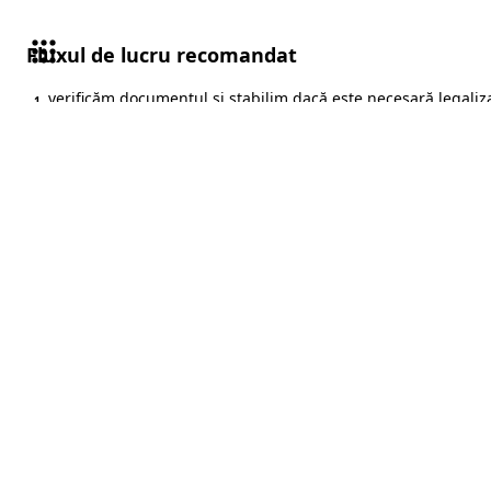
Fluxul de lucru recomandat
verificăm documentul și stabilim dacă este necesară legaliz
1
confirmăm traducerea autorizată și pașii suplimentari
2
pregătim documentul pentru legalizare și îți explicăm ordin
3
livrăm documentele și indicăm următorul pas administrativ,
4
24/7
DISPONIBILITATE
Program non‑stop
Strada
Întrebări frecve