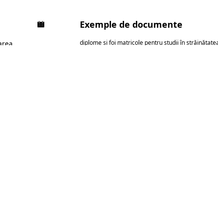
Exemple de documente
diplome și foi matricole pentru studii în străinătate
area
certificate și documente de stare civilă
documente jur
ea corectă
 dacă există
24h
Punct local
LIVR
Buzău
Termene rapid
 Claudiu 5, Ploiești
ÎNTREBĂRI FRECVENTE
nte pentru
traduceri le