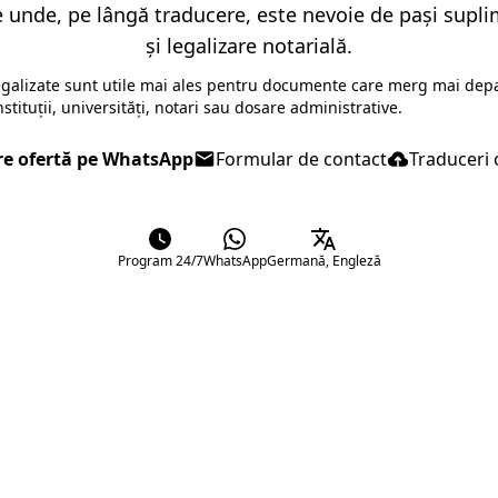
unde, pe lângă traducere, este nevoie de pași suplim
și legalizare notarială.
legalizate sunt utile mai ales pentru documente care merg mai depa
nstituții, universități, notari sau dosare administrative.
re ofertă pe WhatsApp
Formular de contact
Traduceri 
Program 24/7
WhatsApp
Germană, Engleză