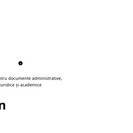
ntru documente administrative,
juridice și academice
în
Buzău