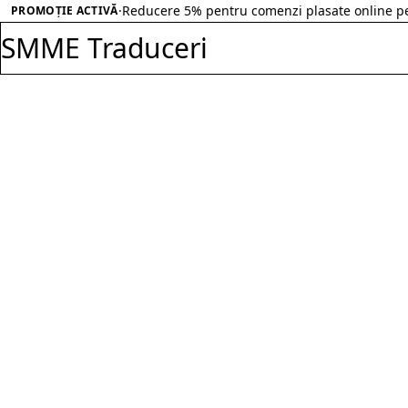
Salt la conținut
·
Reducere 30% pentru comenzi peste 500 RON in
PROMOȚIE ACTIVĂ
SMME Traduceri