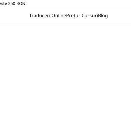
 parteneriat cu Hazeloft Enterprise.
Traduceri Online
Prețuri
Cursuri
Blog