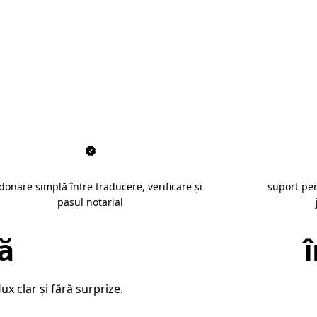
ri legalizate în Buzău
donare simplă între traducere, verificare și
suport pe
pasul notarial
ză
traduceri legalizate
x clar și fără surprize.