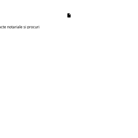
acte notariale și procuri
idice pentru instituții și autorități
ARE
e
galizate